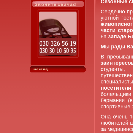
Сезонные с
З в о н и т е с е й ч а с!
Сердечно пр
уютной гос
живописног
части стар
на
западе Б
Мы рады Ва
В пребыва
заинтересо
студенты
шаг назад
путешествен
специалисты
посетител
болельщики
Германии (в
спортивные з
Она очень 
любителей ш
за медицинс