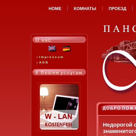
HOME
КОМНАТЫ
ПРОЕЗД
О н а с:
I m p r e s s u m
A G B
К В а ш и м у с л у г а м
Д О Б Р О П О Ж А
Недорогой 
знаменитого